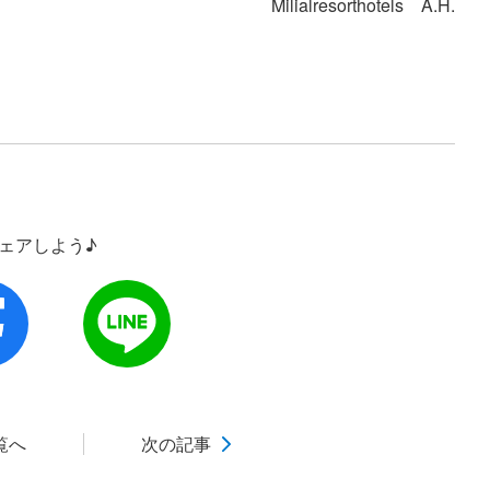
Milialresorthotels A.H.
シェアしよう♪
覧へ
次の記事