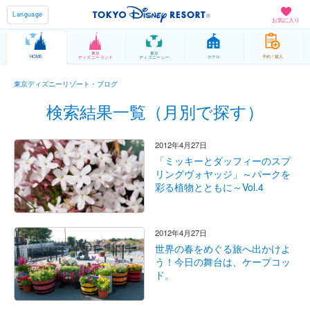
Language
お気に入り
東京
東京
HOME
ホテル
予約 / 購入
ディズニーランド
ディズニーシー
東京ディズニーリゾート・ブログ
検索結果一覧（月別で探す）
2012年4月27日
「ミッキーとダッフィーのスプ
リングヴォヤッジ」～パークを
彩る植物とともに～Vol.4
2012年4月27日
世界の春をめぐる旅へ出かけよ
う！今日の舞台は、ケープコッ
ド。