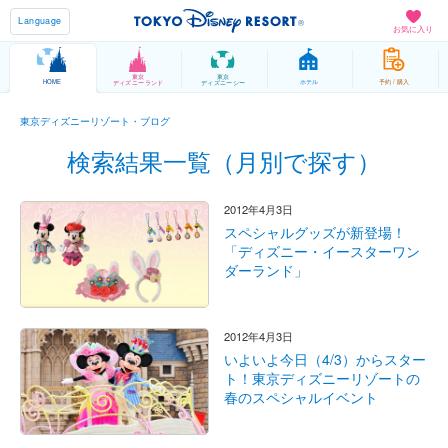
Language
お気に入り
東京
東京
HOME
ホテル
予約 / 購入
ディズニーランド
ディズニーシー
東京ディズニーリゾート・ブログ
検索結果一覧（月別で探す）
2012年4月3日
スペシャルグッズが新登場！
「ディズニー・イースターワン
ダーランド」
2012年4月3日
いよいよ今日（4/3）からスター
ト！東京ディズニーリゾートの
春のスペシャルイベント