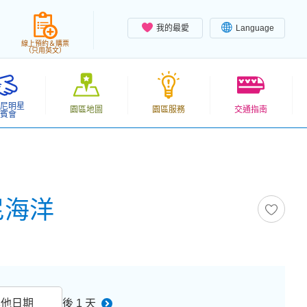
我的最愛
Language
線上預約＆購票
（只用英文）
尼明星
園區地圖
園區服務
交通指南
賓會
士尼海洋
其他日期
後 1 天