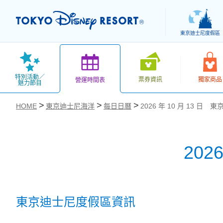
東京迪士尼度假區
特別活動／
票券資訊
獨家商品
營運時間表
魅力節目
HOME
東京迪士尼海洋
每日日曆
2026 年 10 月 13 日
202
お気に入り
東京迪士尼度假區資訊