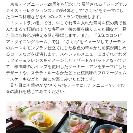
東京ディズニーシー20周年を記念して展開される「シーズナル
テイストセレクションズ」の第4弾として“さくら”をテーマにし
たコース料理などを6つのレストランで販売します。
「レストラン櫻」では、牛しぐれ煮を入れた寿司を桜の葉で包
んだまるで桜餅のような寿司や、桜の葉を練りこんだ麺など、見
た目にも桜色が映える膳が登場します。また、「S.S.コロンビ
ア・ダイニングルーム」では、“さくら”をイメージしてサーモン
のムースをモンブラン仕立てにした桜色の華やかな前菜が楽しめ
るコースなどを提供します。スペシャルメニューにはそれぞれダ
ッフィー＆フレンズをイメージしたデザートがセットとなってい
て、桜風味のホイップを使用したクッキー・アンをテーマにした
デザートや、ステラ・ルーをかたどった桜風味のフロマージュム
ースケーキなどと一緒にお楽しみいただけます。
見た目にも華やかな“さくら”をテーマにしたメニューで、ぜひ
春の訪れを感じてみてください。