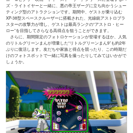
ズ・ライトイヤーと一緒に、悪の帝王ザーグに立ち向かうシュー
ティング型のアトラクションです。期間中、ゲストが乗り込む
XP-38型スペースクルーザーに搭載された、光線銃アストロブラ
スターの攻撃力が増し、ゲストは最高ランクの“アストロ・ヒー
ロー”を目指してさらなる高得点を狙うことができます。
さらに、期間限定のフォトロケーションが登場するほか、人気
のリトルグリーンまんが増量した“リトルグリーンまん9”も約2年
ぶりに復活します。友だちや家族と得点を競ったり、この時期だ
けのフォトスポットで一緒に写真を撮ったりしてみてはいかがで
しょうか。