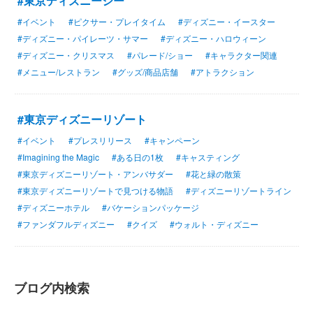
#東京ディズニーシー
#イベント
#ピクサー・プレイタイム
#ディズニー・イースター
#ディズニー・パイレーツ・サマー
#ディズニー・ハロウィーン
#ディズニー・クリスマス
#パレード/ショー
#キャラクター関連
#メニュー/レストラン
#グッズ/商品店舗
#アトラクション
#東京ディズニーリゾート
#イベント
#プレスリリース
#キャンペーン
#Imagining the Magic
#ある日の1枚
#キャスティング
#東京ディズニーリゾート・アンバサダー
#花と緑の散策
#東京ディズニーリゾートで見つける物語
#ディズニーリゾートライン
#ディズニーホテル
#バケーションパッケージ
#ファンダフルディズニー
#クイズ
#ウォルト・ディズニー
ブログ内検索