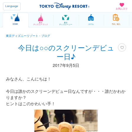
Language
お気に入り
東京
東京
HOME
ホテル
予約 / 購入
ディズニーランド
ディズニーシー
東京ディズニーリゾート・ブログ
今日は○○のスクリーンデビュ
ー日♪
2017年9月5日
みなさん、こんにちは！
今日は誰かのスクリーンデビュー日なんですが・・・誰だかわか
りますか？
ヒントはこのかわいい手！