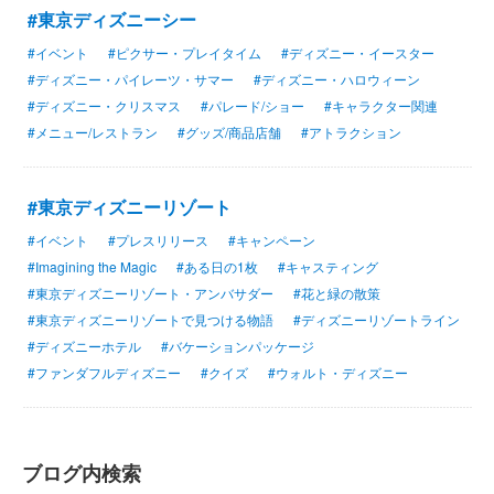
#東京ディズニーシー
#イベント
#ピクサー・プレイタイム
#ディズニー・イースター
#ディズニー・パイレーツ・サマー
#ディズニー・ハロウィーン
#ディズニー・クリスマス
#パレード/ショー
#キャラクター関連
#メニュー/レストラン
#グッズ/商品店舗
#アトラクション
#東京ディズニーリゾート
#イベント
#プレスリリース
#キャンペーン
#Imagining the Magic
#ある日の1枚
#キャスティング
#東京ディズニーリゾート・アンバサダー
#花と緑の散策
#東京ディズニーリゾートで見つける物語
#ディズニーリゾートライン
#ディズニーホテル
#バケーションパッケージ
#ファンダフルディズニー
#クイズ
#ウォルト・ディズニー
ブログ内検索