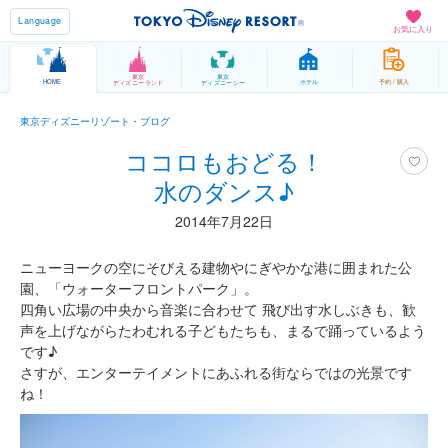
Language
お気に入り
東京
東京
HOME
ホテル
予約 / 購入
ディズニーランド
ディズニーシー
東京ディズニーリゾート・ブログ
ココロもおどる！
水のダンス♪
2014年7月22日
ニューヨークの空にそびえる建物やにぎやかな港に囲まれた公
園、「ウォーターフロントパーク」。
四角い広場の中央から音楽に合わせて 飛び出す水しぶきも、歓
声を上げながらたわむれる子どもたちも、まるで踊っているよう
です♪
さすが、エンターテイメントにあふれる街ならではの光景です
ね！