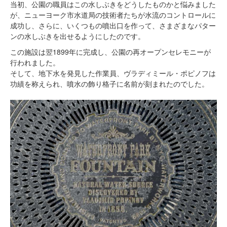
当初、公園の職員はこの水しぶきをどうしたものかと悩みました
が、ニューヨーク市水道局の技術者たちが水流のコントロールに
成功し、さらに、いくつもの噴出口を作って、さまざまなパター
ンの水しぶきを出せるようにしたのです。
この施設は翌1899年に完成し、公園の再オープンセレモニーが
行われました。
そして、地下水を発見した作業員、ヴラディミール・ポピノフは
功績を称えられ、噴水の飾り格子に名前が刻まれたのでした。