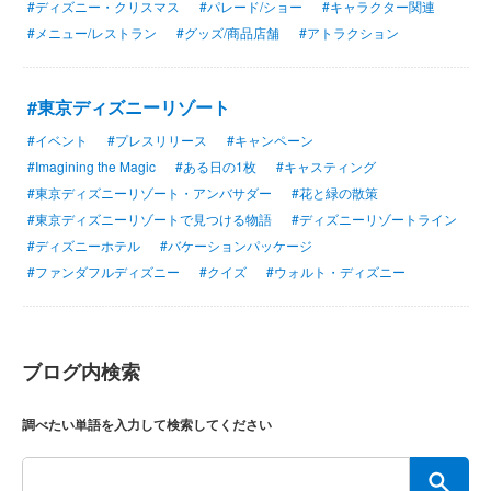
#ディズニー・クリスマス
#パレード/ショー
#キャラクター関連
#メニュー/レストラン
#グッズ/商品店舗
#アトラクション
#東京ディズニーリゾート
#イベント
#プレスリリース
#キャンペーン
#Imagining the Magic
#ある日の1枚
#キャスティング
#東京ディズニーリゾート・アンバサダー
#花と緑の散策
#東京ディズニーリゾートで見つける物語
#ディズニーリゾートライン
#ディズニーホテル
#バケーションパッケージ
#ファンダフルディズニー
#クイズ
#ウォルト・ディズニー
ブログ内検索
調べたい単語を入力して検索してください