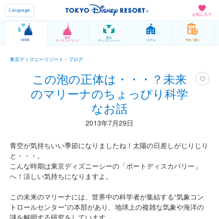
Language
お気に入り
東京
東京
HOME
ホテル
予約 / 購入
ディズニーランド
ディズニーシー
東京ディズニーリゾート・ブログ
この泡の正体は・・・？未来
のマリーナのちょっぴり科学
なお話
2013年7月29日
青空が気持ちいい季節になりましたね！太陽の日差しがじりじり
と・・・。
こんな時期は東京ディズニーシーの「ポートディスカバリー」
へ！涼しい気持ちになりますよ。
この未来のマリーナには、世界中の科学者が集結する“気象コン
トロールセンター”の本部があり、地球上の複雑な気象や海洋の
謎を解明する研究をしています。