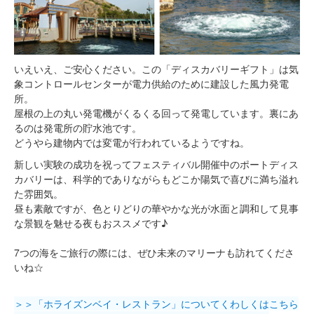
いえいえ、ご安心ください。この「ディスカバリーギフト」は気
象コントロールセンターが電力供給のために建設した風力発電
所。
屋根の上の丸い発電機がくるくる回って発電しています。裏にあ
るのは発電所の貯水池です。
どうやら建物内では変電が行われているようですね。
新しい実験の成功を祝ってフェスティバル開催中のポートディス
カバリーは、科学的でありながらもどこか陽気で喜びに満ち溢れ
た雰囲気。
昼も素敵ですが、色とりどりの華やかな光が水面と調和して見事
な景観を魅せる夜もおススメです♪
7つの海をご旅行の際には、ぜひ未来のマリーナも訪れてくださ
いね☆
＞＞「ホライズンベイ・レストラン」についてくわしくはこちら