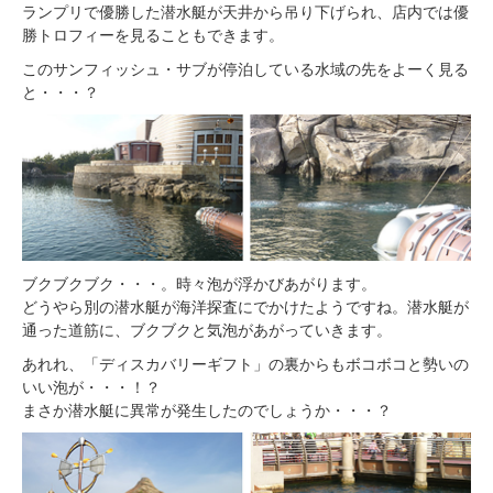
ランプリで優勝した潜水艇が天井から吊り下げられ、店内では優
勝トロフィーを見ることもできます。
このサンフィッシュ・サブが停泊している水域の先をよーく見る
と・・・？
ブクブクブク・・・。時々泡が浮かびあがります。
どうやら別の潜水艇が海洋探査にでかけたようですね。潜水艇が
通った道筋に、ブクブクと気泡があがっていきます。
あれれ、「ディスカバリーギフト」の裏からもボコボコと勢いの
いい泡が・・・！？
まさか潜水艇に異常が発生したのでしょうか・・・？