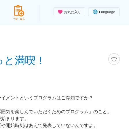
お気に入り
Language
予約 / 購入
っと満喫！
テイメントというプログラムはご存知ですか？
雰囲気を楽しんでいただくためのプログラム」のこと。
が始まります。
所や開始時刻はあえて発表していないんですよ。