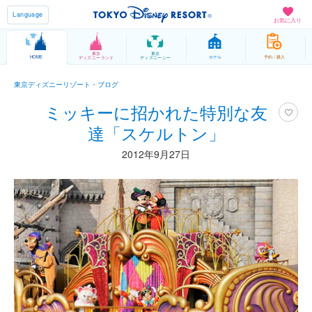
Language
お気に入り
東京
東京
HOME
ホテル
予約 / 購入
ディズニーランド
ディズニーシー
東京ディズニーリゾート・ブログ
ミッキーに招かれた特別な友
達「スケルトン」
2012年9月27日