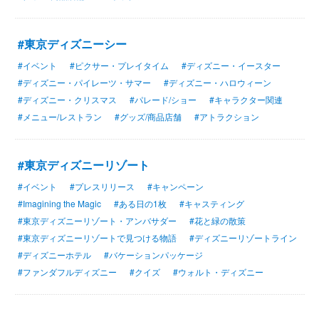
#東京ディズニーシー
#イベント
#ピクサー・プレイタイム
#ディズニー・イースター
#ディズニー・パイレーツ・サマー
#ディズニー・ハロウィーン
#ディズニー・クリスマス
#パレード/ショー
#キャラクター関連
#メニュー/レストラン
#グッズ/商品店舗
#アトラクション
#東京ディズニーリゾート
#イベント
#プレスリリース
#キャンペーン
#Imagining the Magic
#ある日の1枚
#キャスティング
#東京ディズニーリゾート・アンバサダー
#花と緑の散策
#東京ディズニーリゾートで見つける物語
#ディズニーリゾートライン
#ディズニーホテル
#バケーションパッケージ
#ファンダフルディズニー
#クイズ
#ウォルト・ディズニー