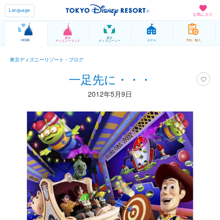
Language
お気に入り
東京
東京
HOME
ホテル
予約 / 購入
ディズニーランド
ディズニーシー
東京ディズニーリゾート・ブログ
一足先に・・・
2012年5月9日