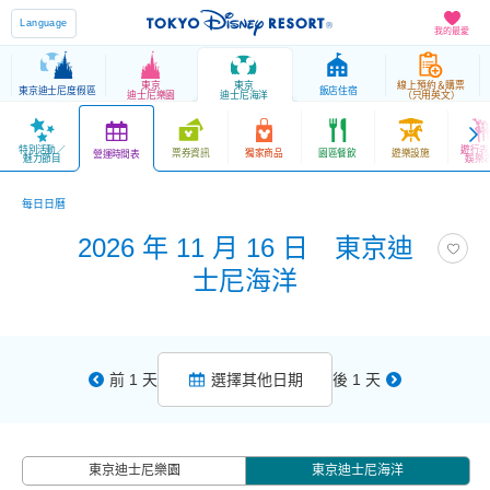
Language
我的最愛
東京
東京
線上預約＆購票
東京迪士尼度假區
飯店住宿
迪士尼樂園
迪士尼海洋
（只用英文）
特別活動／
遊行表
票券資訊
獨家商品
園區餐飲
遊樂設施
營運時間表
魅力節目
娛樂
每日日曆
2026 年 11 月 16 日 東京迪
士尼海洋
前 1 天
選擇其他日期
後 1 天
東京迪士尼樂園
東京迪士尼海洋