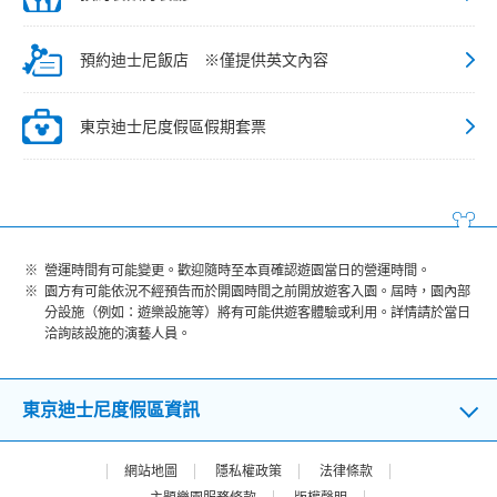
預約迪士尼飯店 ※僅提供英文內容
東京迪士尼度假區假期套票
營運時間有可能變更。歡迎隨時至本頁確認遊園當日的營運時間。
園方有可能依況不經預告而於開園時間之前開放遊客入園。屆時，園內部
分設施（例如：遊樂設施等）將有可能供遊客體驗或利用。詳情請於當日
洽詢該設施的演藝人員。
東京迪士尼度假區資訊
網站地圖
隱私權政策
法律條款