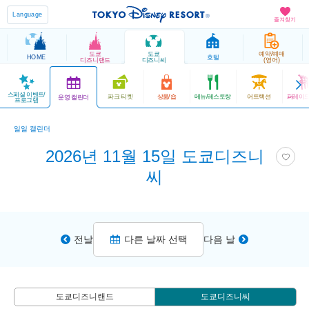
Language
즐겨찾기
도쿄
도쿄
예약/예매
HOME
호텔
디즈니랜드
디즈니씨
(영어)
스페셜 이벤트/
파크 티켓
상품/숍
메뉴/레스토랑
어트랙션
퍼레이드
운영 캘린더
프로그램
일일 캘린더
2026년 11월 15일 도쿄디즈니
씨
전날
다른 날짜 선택
다음 날
도쿄디즈니랜드
도쿄디즈니씨