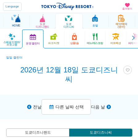
Language
즐겨찾기
도쿄
도쿄
예약/예매
HOME
호텔
디즈니랜드
디즈니씨
(영어)
스페셜 이벤트/
파크 티켓
상품/숍
메뉴/레스토랑
어트랙션
퍼레이드
운영 캘린더
프로그램
일일 캘린더
2026년 12월 18일 도쿄디즈니
씨
전날
다른 날짜 선택
다음 날
도쿄디즈니랜드
도쿄디즈니씨