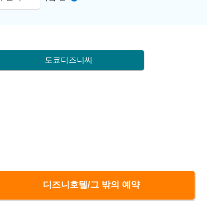
도쿄디즈니씨
디즈니호텔/그 밖의 예약