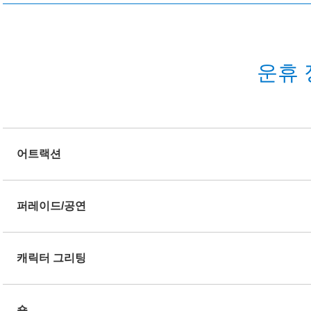
운휴 
어트랙션
퍼레이드/공연
캐릭터 그리팅
숍