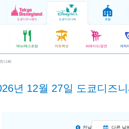
도쿄
디즈니랜드
도쿄
디즈니씨
호텔
메뉴/레스토랑
어트랙션
퍼레이드/공연
캐릭
디즈니씨
026년 12월 27일 도쿄디즈
전날
다른 날