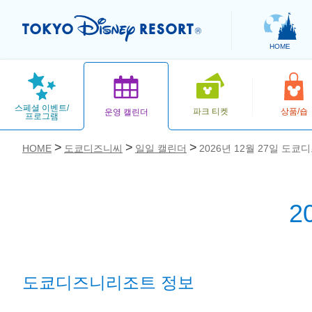
HOME
스페셜 이벤트/
파크 티켓
상품/숍
운영 캘린더
프로그램
HOME
도쿄디즈니씨
일일 캘린더
2026년 12월 27일 도쿄
2
お気に入り
도쿄디즈니리조트 정보