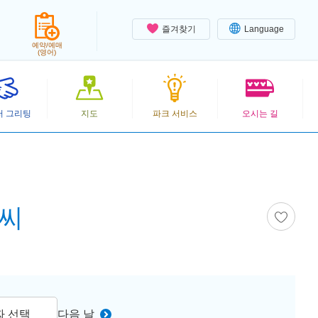
즐겨찾기
Language
예약/예매
(영어)
터 그리팅
지도
파크 서비스
오시는 길
니씨
짜 선택
다음 날