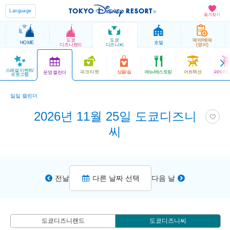
Language
즐겨찾기
도쿄
도쿄
예약/예매
HOME
호텔
디즈니랜드
디즈니씨
(영어)
스페셜 이벤트/
파크 티켓
상품/숍
메뉴/레스토랑
어트랙션
퍼레이드
운영 캘린더
프로그램
일일 캘린더
2026년 11월 25일 도쿄디즈니
씨
전날
다른 날짜 선택
다음 날
도쿄디즈니랜드
도쿄디즈니씨