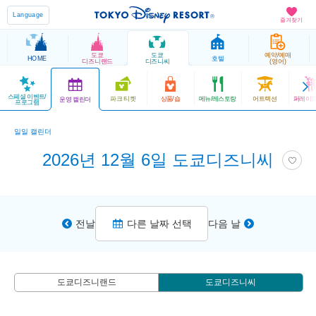
Language
즐겨찾기
도쿄
도쿄
예약/예매
HOME
호텔
디즈니랜드
디즈니씨
(영어)
스페셜 이벤트/
파크 티켓
상품/숍
메뉴/레스토랑
어트랙션
퍼레이드
운영 캘린더
프로그램
일일 캘린더
2026년 12월 6일 도쿄디즈니씨
전날
다른 날짜 선택
다음 날
도쿄디즈니랜드
도쿄디즈니씨