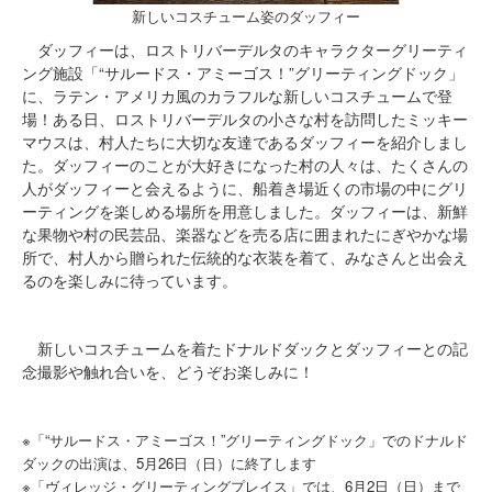
新しいコスチューム姿のダッフィー
ダッフィーは、ロストリバーデルタのキャラクターグリーティ
ング施設「“サルードス・アミーゴス！”グリーティングドック」
に、ラテン・アメリカ風のカラフルな新しいコスチュームで登
場！ある日、ロストリバーデルタの小さな村を訪問したミッキー
マウスは、村人たちに大切な友達であるダッフィーを紹介しまし
た。ダッフィーのことが大好きになった村の人々は、たくさんの
人がダッフィーと会えるように、船着き場近くの市場の中にグリ
ーティングを楽しめる場所を用意しました。ダッフィーは、新鮮
な果物や村の民芸品、楽器などを売る店に囲まれたにぎやかな場
所で、村人から贈られた伝統的な衣装を着て、みなさんと出会え
るのを楽しみに待っています。
新しいコスチュームを着たドナルドダックとダッフィーとの記
念撮影や触れ合いを、どうぞお楽しみに！
※「“サルードス・アミーゴス！”グリーティングドック」でのドナルド
ダックの出演は、5月26日（日）に終了します
※「ヴィレッジ・グリーティングプレイス」では、6月2日（日）まで