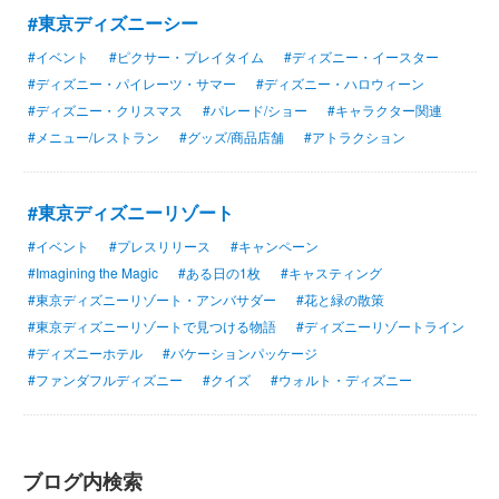
#東京ディズニーシー
#イベント
#ピクサー・プレイタイム
#ディズニー・イースター
#ディズニー・パイレーツ・サマー
#ディズニー・ハロウィーン
#ディズニー・クリスマス
#パレード/ショー
#キャラクター関連
#メニュー/レストラン
#グッズ/商品店舗
#アトラクション
#東京ディズニーリゾート
#イベント
#プレスリリース
#キャンペーン
#Imagining the Magic
#ある日の1枚
#キャスティング
#東京ディズニーリゾート・アンバサダー
#花と緑の散策
#東京ディズニーリゾートで見つける物語
#ディズニーリゾートライン
#ディズニーホテル
#バケーションパッケージ
#ファンダフルディズニー
#クイズ
#ウォルト・ディズニー
ブログ内検索