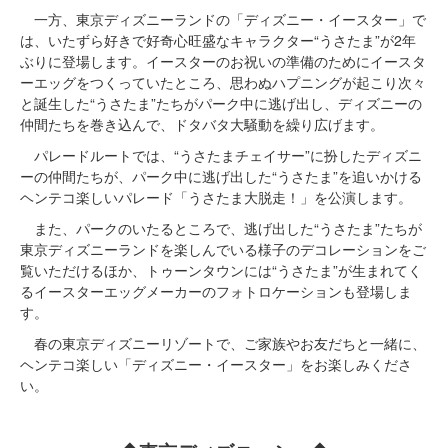
一方、東京ディズニーランドの「ディズニー・イースター」で
は、いたずら好きで好奇心旺盛なキャラクター“うさたま”が2年
ぶりに登場します。イースターのお祝いの準備のためにイースタ
ーエッグをつくっていたところ、思わぬハプニングが起こり次々
と誕生した“うさたま”たちがパーク中に逃げ出し、ディズニーの
仲間たちを巻き込んで、ドタバタ大騒動を繰り広げます。
パレードルートでは、“うさたまチェイサー”に扮したディズニ
ーの仲間たちが、パーク中に逃げ出した“うさたま”を追いかける
ヘンテコ楽しいパレード「うさたま大脱走！」を公演します。
また、パークのいたるところで、逃げ出した“うさたま”たちが
東京ディズニーランドを楽しんでいる様子のデコレーションをご
覧いただけるほか、トゥーンタウンには“うさたま”が生まれてく
るイースターエッグメーカーのフォトロケーションも登場しま
す。
春の東京ディズニーリゾートで、ご家族やお友だちと一緒に、
ヘンテコ楽しい「ディズニー・イースター」をお楽しみくださ
い。