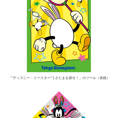
「“ディズニー・イースター”うさたまを探せ！」のツール（表紙）