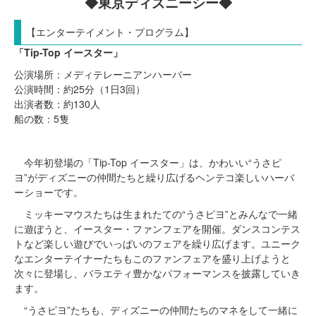
◆東京ディズニーシー◆
【エンターテイメント・プログラム】
「Tip-Top イースター」
公演場所：メディテレーニアンハーバー
公演時間：約25分（1日3回）
出演者数：約130人
船の数：5隻
今年初登場の「Tip-Top イースター」は、かわいい“うさピ
ヨ”がディズニーの仲間たちと繰り広げるヘンテコ楽しいハーバ
ーショーです。
ミッキーマウスたちは生まれたての“うさピヨ”とみんなで一緒
に遊ぼうと、イースター・ファンフェアを開催。ダンスコンテス
トなど楽しい遊びでいっぱいのフェアを繰り広げます。ユニーク
なエンターテイナーたちもこのファンフェアを盛り上げようと
次々に登場し、バラエティ豊かなパフォーマンスを披露していき
ます。
“うさピヨ”たちも、ディズニーの仲間たちのマネをして一緒に