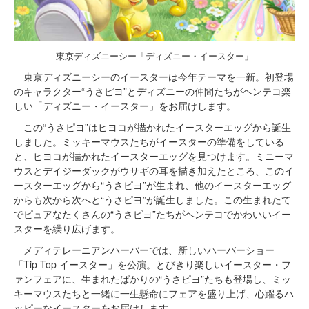
東京ディズニーシー「ディズニー・イースター」
東京ディズニーシーのイースターは今年テーマを一新。初登場
のキャラクター“うさピヨ”とディズニーの仲間たちがヘンテコ楽
しい「ディズニー・イースター」をお届けします。
この“うさピヨ”はヒヨコが描かれたイースターエッグから誕生
しました。ミッキーマウスたちがイースターの準備をしている
と、ヒヨコが描かれたイースターエッグを見つけます。ミニーマ
ウスとデイジーダックがウサギの耳を描き加えたところ、このイ
ースターエッグから“うさピヨ”が生まれ、他のイースターエッグ
からも次から次へと“うさピヨ”が誕生しました。この生まれたて
でピュアなたくさんの“うさピヨ”たちがヘンテコでかわいいイー
スターを繰り広げます。
メディテレーニアンハーバーでは、新しいハーバーショー
「Tip-Top イースター」を公演。とびきり楽しいイースター・フ
ァンフェアに、生まれたばかりの“うさピヨ”たちも登場し、ミッ
キーマウスたちと一緒に一生懸命にフェアを盛り上げ、心躍るハ
ッピーなイースターをお届けします。