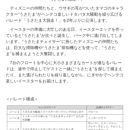
ディズニーの仲間たちと、ウサギの耳がついたタマゴのキャラ
クター“うさたま”がヘンテコ楽しいドタバタ大騒動を繰り広げる
パレード「うさたま大脱走！」を2年ぶりに公演します。
イースターの準備に大忙しのある日、イースターエッグを作っ
ていると“うさたま”が次々と誕生し、パーク中に逃げ出してしま
います。“うさたまチェイサー”に扮したディズニーの仲間たち
は、巨大な掃除機や“うさたま”探知機などを使って、“うさた
ま”を捕まえようと大奮闘します。
7台のフロートを中心に大小さまざまなカートが連なるパレー
ドは、途中で停止してゲストと一緒に“うさたま”を探して捕まえ
たり、また逃げられたりを繰り返しながら、にぎやかでヘンテコ
楽しいイースターをお届けします。
＜パレード構成＞