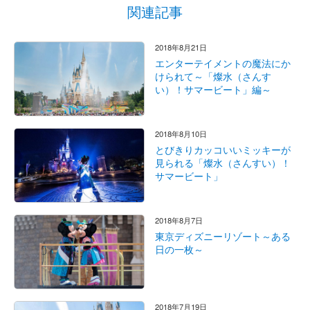
関連記事
2018年8月21日
エンターテイメントの魔法にか
けられて～「燦水（さんす
い）！サマービート」編～
2018年8月10日
とびきりカッコいいミッキーが
見られる「燦水（さんすい）！
サマービート」
2018年8月7日
東京ディズニーリゾート～ある
日の一枚～
2018年7月19日