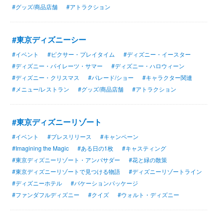
#グッズ/商品店舗
#アトラクション
#東京ディズニーシー
#イベント
#ピクサー・プレイタイム
#ディズニー・イースター
#ディズニー・パイレーツ・サマー
#ディズニー・ハロウィーン
#ディズニー・クリスマス
#パレード/ショー
#キャラクター関連
#メニュー/レストラン
#グッズ/商品店舗
#アトラクション
#東京ディズニーリゾート
#イベント
#プレスリリース
#キャンペーン
#Imagining the Magic
#ある日の1枚
#キャスティング
#東京ディズニーリゾート・アンバサダー
#花と緑の散策
#東京ディズニーリゾートで見つける物語
#ディズニーリゾートライン
#ディズニーホテル
#バケーションパッケージ
#ファンダフルディズニー
#クイズ
#ウォルト・ディズニー