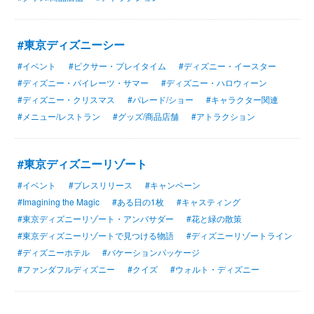
#東京ディズニーシー
#イベント
#ピクサー・プレイタイム
#ディズニー・イースター
#ディズニー・パイレーツ・サマー
#ディズニー・ハロウィーン
#ディズニー・クリスマス
#パレード/ショー
#キャラクター関連
#メニュー/レストラン
#グッズ/商品店舗
#アトラクション
#東京ディズニーリゾート
#イベント
#プレスリリース
#キャンペーン
#Imagining the Magic
#ある日の1枚
#キャスティング
#東京ディズニーリゾート・アンバサダー
#花と緑の散策
#東京ディズニーリゾートで見つける物語
#ディズニーリゾートライン
#ディズニーホテル
#バケーションパッケージ
#ファンダフルディズニー
#クイズ
#ウォルト・ディズニー