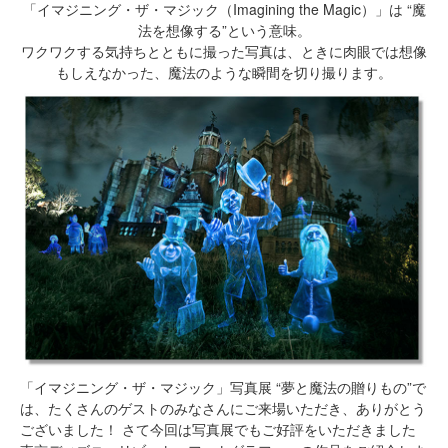
「イマジニング・ザ・マジック（Imagining the Magic）」は “魔
法を想像する”という意味。
ワクワクする気持ちとともに撮った写真は、ときに肉眼では想像
もしえなかった、魔法のような瞬間を切り撮ります。
「イマジニング・ザ・マジック」写真展 “夢と魔法の贈りもの”で
は、たくさんのゲストのみなさんにご来場いただき、ありがとう
ございました！ さて今回は写真展でもご好評をいただきました