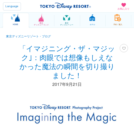
Language
お気に入り
東京
東京
HOME
ホテル
予約 / 購入
ディズニーランド
ディズニーシー
東京ディズニーリゾート・ブログ
「イマジニング・ザ・マジッ
ク｣：肉眼では想像もしえな
かった魔法の瞬間を切り撮り
ました！
2017年9月21日