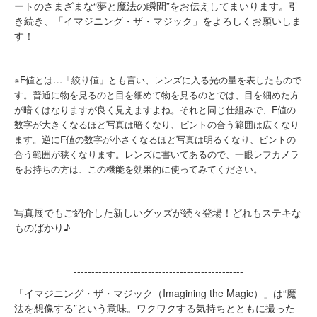
ートのさまざまな“夢と魔法の瞬間”をお伝えしてまいります。引
き続き、「イマジニング・ザ・マジック」をよろしくお願いしま
す！
※F値とは…「絞り値」とも言い、レンズに入る光の量を表したもので
す。普通に物を見るのと目を細めて物を見るのとでは、目を細めた方
が暗くはなりますが良く見えますよね。それと同じ仕組みで、F値の
数字が大きくなるほど写真は暗くなり、ピントの合う範囲は広くなり
ます。逆にF値の数字が小さくなるほど写真は明るくなり、ピントの
合う範囲が狭くなります。レンズに書いてあるので、一眼レフカメラ
をお持ちの方は、この機能を効果的に使ってみてください。
写真展でもご紹介した新しいグッズが続々登場！どれもステキな
ものばかり♪
------------------------------------------------
「イマジニング・ザ・マジック（Imagining the Magic）」は“魔
法を想像する”という意味。ワクワクする気持ちとともに撮った