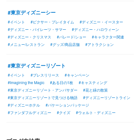
#東京ディズニーシー
#イベント
#ピクサー・プレイタイム
#ディズニー・イースター
#ディズニー・パイレーツ・サマー
#ディズニー・ハロウィーン
#ディズニー・クリスマス
#パレード/ショー
#キャラクター関連
#メニュー/レストラン
#グッズ/商品店舗
#アトラクション
#東京ディズニーリゾート
#イベント
#プレスリリース
#キャンペーン
#Imagining the Magic
#ある日の1枚
#キャスティング
#東京ディズニーリゾート・アンバサダー
#花と緑の散策
#東京ディズニーリゾートで見つける物語
#ディズニーリゾートライン
#ディズニーホテル
#バケーションパッケージ
#ファンダフルディズニー
#クイズ
#ウォルト・ディズニー