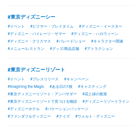
#東京ディズニーシー
#イベント
#ピクサー・プレイタイム
#ディズニー・イースター
#ディズニー・パイレーツ・サマー
#ディズニー・ハロウィーン
#ディズニー・クリスマス
#パレード/ショー
#キャラクター関連
#メニュー/レストラン
#グッズ/商品店舗
#アトラクション
#東京ディズニーリゾート
#イベント
#プレスリリース
#キャンペーン
#Imagining the Magic
#ある日の1枚
#キャスティング
#東京ディズニーリゾート・アンバサダー
#花と緑の散策
#東京ディズニーリゾートで見つける物語
#ディズニーリゾートライン
#ディズニーホテル
#バケーションパッケージ
#ファンダフルディズニー
#クイズ
#ウォルト・ディズニー