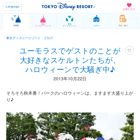
Language
お気に入り
東京
東京
HOME
ホテル
予約 / 購入
ディズニーランド
ディズニーシー
東京ディズニーリゾート・ブログ
ユーモラスでゲストのことが
大好きなスケルトンたちが、
ハロウィーンで大騒ぎ中♪
2013年10月22日
そろそろ秋本番！パークのハロウィーンは、ますます大盛り上が
り♪