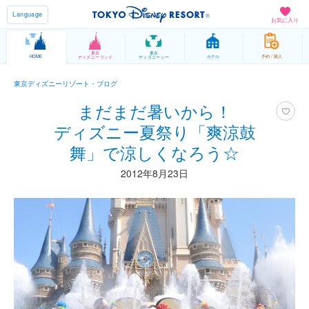
Language
お気に入り
東京
東京
HOME
ホテル
予約 / 購入
ディズニーランド
ディズニーシー
東京ディズニーリゾート・ブログ
まだまだ暑いから！
ディズニー夏祭り「爽涼鼓
舞」で涼しくなろう☆
2012年8月23日