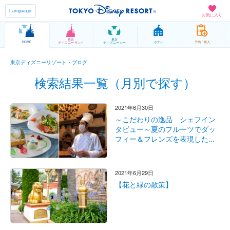
Language
お気に入り
東京
東京
HOME
ホテル
予約 / 購入
ディズニーランド
ディズニーシー
東京ディズニーリゾート・ブログ
検索結果一覧（月別で探す）
2021年6月30日
～こだわりの逸品 シェフイン
タビュー～夏のフルーツでダッ
フィー＆フレンズを表現した...
2021年6月29日
【花と緑の散策】