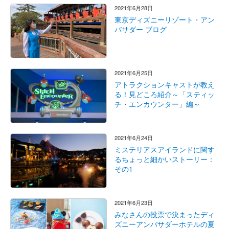
2021年6月28日
東京ディズニーリゾート・アン
バサダー ブログ
2021年6月25日
アトラクションキャストが教え
る！見どころ紹介～「スティッ
チ・エンカウンター」編～
2021年6月24日
ミステリアスアイランドに関す
るちょっと細かいストーリー：
その1
2021年6月23日
みなさんの投票で決まったディ
ズニーアンバサダーホテルの夏