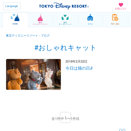
Language
お気に入り
東京
東京
HOME
ホテル
予約 / 購入
ディズニーランド
ディズニーシー
東京ディズニーリゾート・ブログ
#おしゃれキャット
2018年2月22日
今日は猫の日♪
1
全1件中 1〜1件目