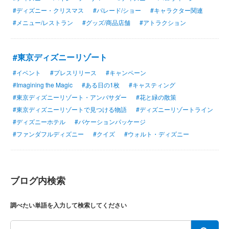
#ディズニー・クリスマス
#パレード/ショー
#キャラクター関連
#メニュー/レストラン
#グッズ/商品店舗
#アトラクション
#東京ディズニーリゾート
#イベント
#プレスリリース
#キャンペーン
#Imagining the Magic
#ある日の1枚
#キャスティング
#東京ディズニーリゾート・アンバサダー
#花と緑の散策
#東京ディズニーリゾートで見つける物語
#ディズニーリゾートライン
#ディズニーホテル
#バケーションパッケージ
#ファンダフルディズニー
#クイズ
#ウォルト・ディズニー
ブログ内検索
調べたい単語を入力して検索してください