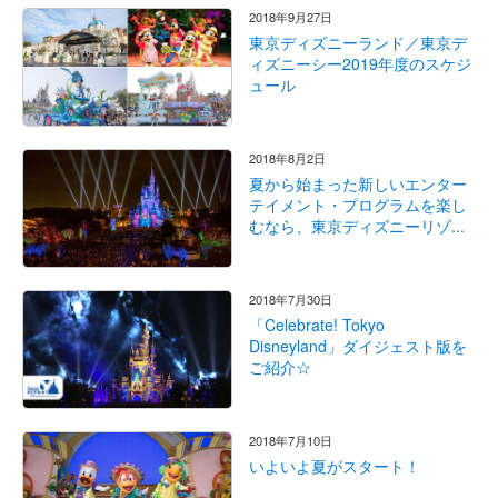
2018年9月27日
東京ディズニーランド／東京デ
ィズニーシー2019年度のスケジ
ュール
2018年8月2日
夏から始まった新しいエンター
テイメント・プログラムを楽し
むなら、東京ディズニーリゾ...
2018年7月30日
「Celebrate! Tokyo
Disneyland」ダイジェスト版を
ご紹介☆
2018年7月10日
いよいよ夏がスタート！