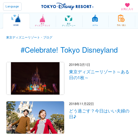
Language
お気に入り
東京
東京
HOME
ホテル
予約 / 購入
ディズニーランド
ディズニーシー
東京ディズニーリゾート・ブログ
#Celebrate! Tokyo Disneyland
2019年3月1日
東京ディズニーリゾート～ある
日の1枚～
2018年11月22日
どう過ごす？今日はいい夫婦の
日♪