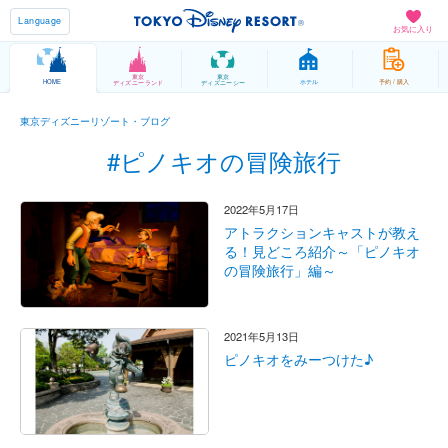
Language
お気に入り
東京
東京
HOME
ホテル
予約 / 購入
ディズニーランド
ディズニーシー
東京ディズニーリゾート・ブログ
#ピノキオの冒険旅行
2022年5月17日
アトラクションキャストが教え
る！見どころ紹介～「ピノキオ
の冒険旅行」編～
2021年5月13日
ピノキオをみーつけた♪