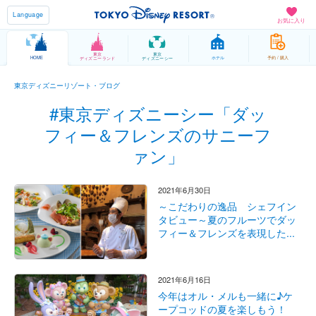
Language
お気に入り
東京
東京
HOME
ホテル
予約 / 購入
ディズニーランド
ディズニーシー
東京ディズニーリゾート・ブログ
#東京ディズニーシー「ダッ
フィー＆フレンズのサニーフ
ァン」
2021年6月30日
～こだわりの逸品 シェフイン
タビュー～夏のフルーツでダッ
フィー＆フレンズを表現した...
2021年6月16日
今年はオル・メルも一緒に♪ケ
ープコッドの夏を楽しもう！