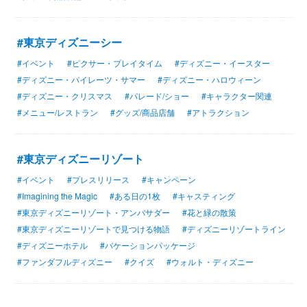
#東京ディズニーシー
#イベント
#ピクサー・プレイタイム
#ディズニー・イースター
#ディズニー・パイレーツ・サマー
#ディズニー・ハロウィーン
#ディズニー・クリスマス
#パレード/ショー
#キャラクター関連
#メニュー/レストラン
#グッズ/商品店舗
#アトラクション
#東京ディズニーリゾート
#イベント
#プレスリリース
#キャンペーン
#Imagining the Magic
#ある日の1枚
#キャスティング
#東京ディズニーリゾート・アンバサダー
#花と緑の散策
#東京ディズニーリゾートで見つける物語
#ディズニーリゾートライン
#ディズニーホテル
#バケーションパッケージ
#ファンダフルディズニー
#クイズ
#ウォルト・ディズニー