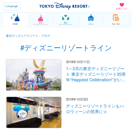
Language
お気に入り
東京
東京
HOME
ホテル
予約 / 購入
ディズニーランド
ディズニーシー
東京ディズニーリゾート・ブログ
#ディズニーリゾートライン
2018年10月11日
1～3月の東京ディズニーリゾー
ト 東京ディズニーリゾート35周
年“Happiest Celebration!”がい...
2018年10月3日
ディズニーリゾートラインもハ
ロウィーンの世界に☆