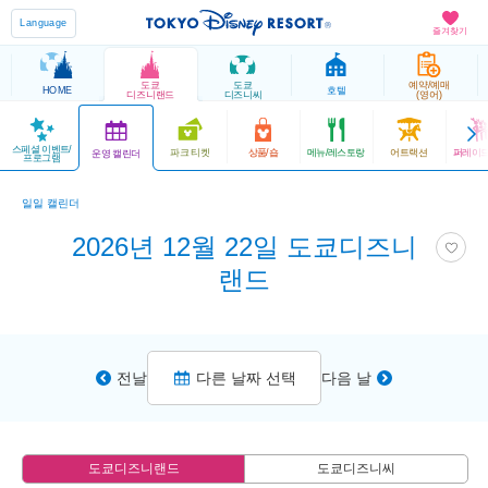
Language
즐겨찾기
도쿄
도쿄
예약/예매
HOME
호텔
디즈니랜드
디즈니씨
(영어)
스페셜 이벤트/
파크 티켓
상품/숍
메뉴/레스토랑
어트랙션
퍼레이드
운영 캘린더
프로그램
일일 캘린더
2026년 12월 22일 도쿄디즈니
랜드
전날
다른 날짜 선택
다음 날
도쿄디즈니랜드
도쿄디즈니씨