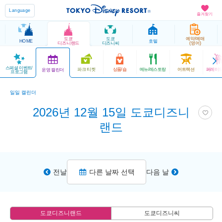
Language
즐겨찾기
도쿄
도쿄
예약/예매
HOME
호텔
디즈니랜드
디즈니씨
(영어)
스페셜 이벤트/
파크 티켓
상품/숍
메뉴/레스토랑
어트랙션
퍼레이드
운영 캘린더
프로그램
일일 캘린더
2026년 12월 15일 도쿄디즈니
랜드
전날
다른 날짜 선택
다음 날
도쿄디즈니랜드
도쿄디즈니씨