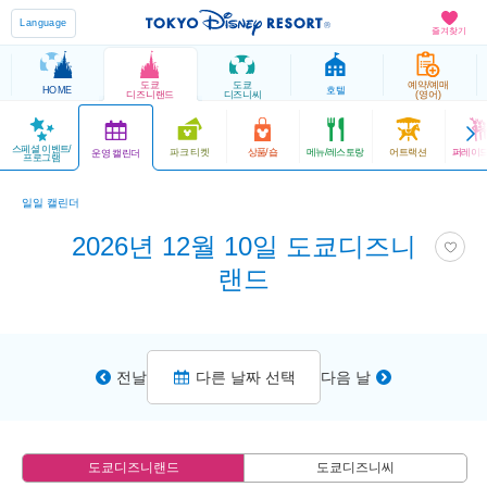
Language
즐겨찾기
도쿄
도쿄
예약/예매
HOME
호텔
디즈니랜드
디즈니씨
(영어)
스페셜 이벤트/
파크 티켓
상품/숍
메뉴/레스토랑
어트랙션
퍼레이드
운영 캘린더
프로그램
일일 캘린더
2026년 12월 10일 도쿄디즈니
랜드
전날
다른 날짜 선택
다음 날
도쿄디즈니랜드
도쿄디즈니씨