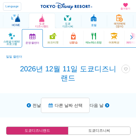
Language
즐겨찾기
도쿄
도쿄
예약/예매
HOME
호텔
디즈니랜드
디즈니씨
(영어)
스페셜 이벤트/
파크 티켓
상품/숍
메뉴/레스토랑
어트랙션
퍼레이드
운영 캘린더
프로그램
일일 캘린더
2026년 12월 11일 도쿄디즈니
랜드
전날
다른 날짜 선택
다음 날
도쿄디즈니랜드
도쿄디즈니씨