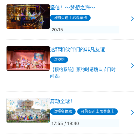
坚信！～梦想之海～
可购买迪士尼尊享卡
20:15
达菲和伙伴们的非凡友谊
须预约
【预约系统】预约时请确认节目时
间表。
舞动全球！
须报名体验
可购买迪士尼尊享卡
17:55 / 19:40