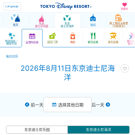
Language
收藏夹
东京
东京
网上预约＆购票
首页
饭店
迪士尼乐园
迪士尼海洋
（只用英文）
特别活动／
游行表
园区门票
商店
餐饮设施
游乐设施
运营时间表
精彩节目
娱乐
每日日历
2026年8月11日东京迪士尼海
洋
前一天
选择其他日期
后一天
东京迪士尼乐园
东京迪士尼海洋