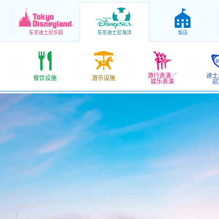
东京
迪士尼乐园
东京
迪士尼海洋
饭店
游行表演／
迪士
餐饮设施
游乐设施
娱乐表演
迎