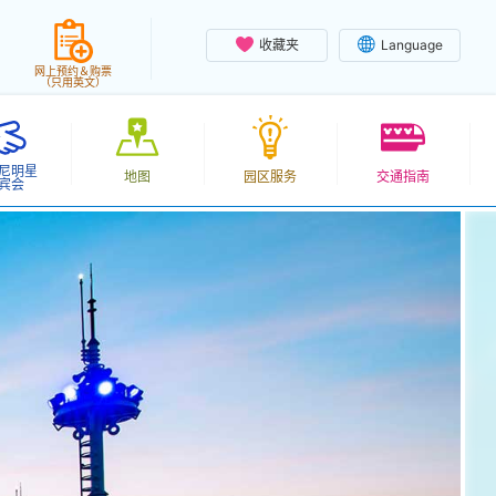
收藏夹
Language
网上预约＆购票
（只用英文）
尼明星
地图
园区服务
交通指南
宾会