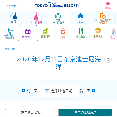
Language
收藏夹
东京
东京
网上预约＆购票
首页
饭店
迪士尼乐园
迪士尼海洋
（只用英文）
特别活动／
游行表
园区门票
商店
餐饮设施
游乐设施
运营时间表
精彩节目
娱乐
每日日历
2026年12月11日东京迪士尼海
洋
前一天
选择其他日期
后一天
东京迪士尼乐园
东京迪士尼海洋