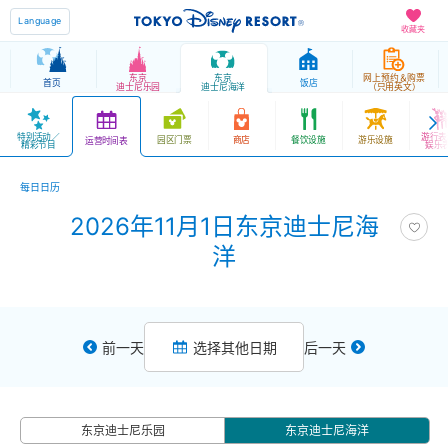
Language
收藏夹
东京
东京
网上预约＆购票
首页
饭店
迪士尼乐园
迪士尼海洋
（只用英文）
特别活动／
游行表
园区门票
商店
餐饮设施
游乐设施
运营时间表
精彩节目
娱乐
每日日历
2026年11月1日东京迪士尼海
洋
前一天
选择其他日期
后一天
东京迪士尼乐园
东京迪士尼海洋