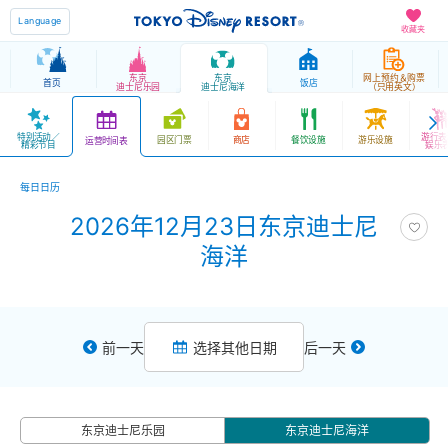
Language
收藏夹
东京
东京
网上预约＆购票
首页
饭店
迪士尼乐园
迪士尼海洋
（只用英文）
特别活动／
游行表
园区门票
商店
餐饮设施
游乐设施
运营时间表
精彩节目
娱乐
每日日历
2026年12月23日东京迪士尼
海洋
前一天
选择其他日期
后一天
东京迪士尼乐园
东京迪士尼海洋