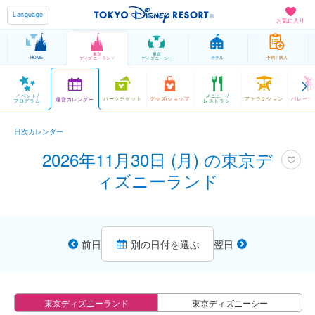
Language
お気に入り
東京
東京
HOME
ホテル
予約 / 購入
ディズニーランド
ディズニーシー
イベント/
メニュー/
パークチケット
グッズ/ショップ
アトラクション
パレード
運営カレンダー
プログラム
レストラン
日次カレンダー
2026年11月30日 (月) の東京デ
ィズニーランド
前日
別の日付を選ぶ
翌日
東京ディズニーランド
東京ディズニーシー