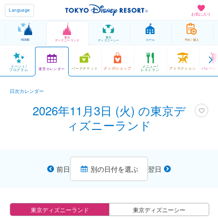
Language
お気に入り
東京
東京
HOME
ホテル
予約 / 購入
ディズニーランド
ディズニーシー
イベント/
メニュー/
パークチケット
グッズ/ショップ
アトラクション
パレード
運営カレンダー
プログラム
レストラン
日次カレンダー
2026年11月3日 (火) の東京デ
ィズニーランド
前日
別の日付を選ぶ
翌日
東京ディズニーランド
東京ディズニーシー