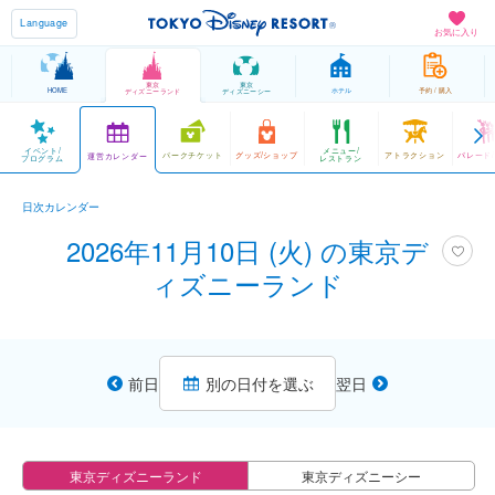
Language
お気に入り
東京
東京
HOME
ホテル
予約 / 購入
ディズニーランド
ディズニーシー
イベント/
メニュー/
パークチケット
グッズ/ショップ
アトラクション
パレード
運営カレンダー
プログラム
レストラン
日次カレンダー
2026年11月10日 (火) の東京デ
ィズニーランド
前日
別の日付を選ぶ
翌日
東京ディズニーランド
東京ディズニーシー