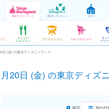
東京
ディズニーランド
東京
ディズニーシー
ホテル
メニュー/
キャ
ップ
アトラクション
パレード/ショー
レストラン
グリー
月20日 (金) の東京ディズニーランド
11月20日 (金) の東京ディ
前日
別の日