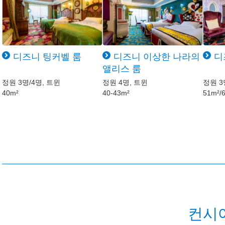
디즈니 팅커벨 룸
디즈니 이상한 나라의
디
앨리스 룸
정원 3명/4명, 트윈
정원 4명, 트윈
정원 3
40m²
40-43m²
51m²/
컨시