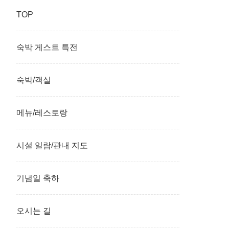
TOP
숙박 게스트 특전
숙박/객실
메뉴/레스토랑
시설 일람/관내 지도
기념일 축하
오시는 길