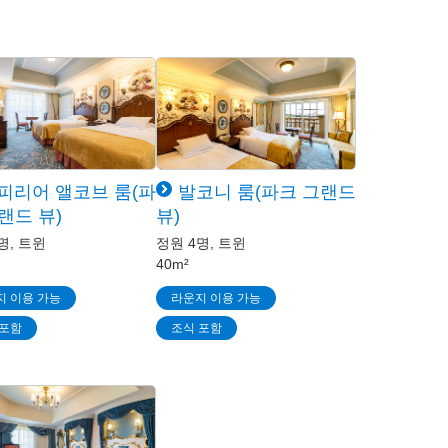
피리어 앨코브 룸(파
발코니 룸(파크 그랜드
랜드 뷰)
뷰)
명, 트윈
정원 4명, 트윈
40m²
지 이용 가능
라운지 이용 가능
 포함
조식 포함