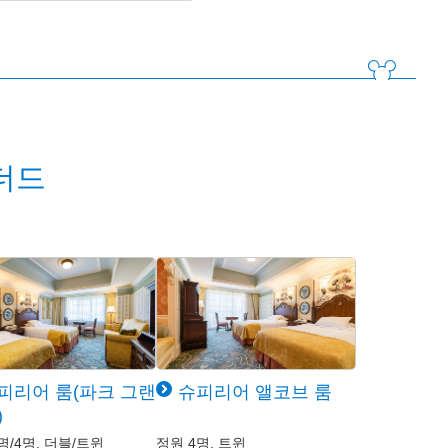
더드
피리어 룸(파크 그랜
슈피리어 앨코브 룸
)
명/4명, 더블/트윈
정원 4명, 트윈