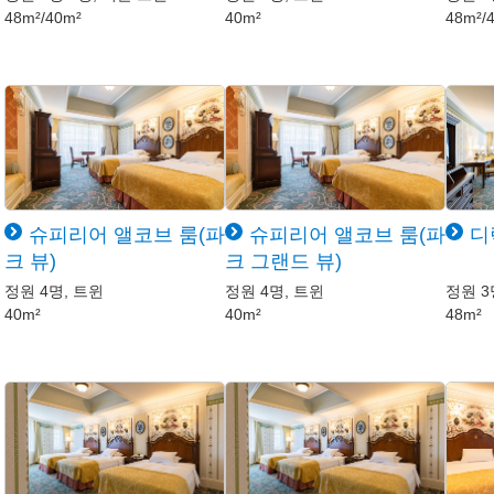
48m²/40m²
40m²
48m²/
슈피리어 앨코브 룸(파
슈피리어 앨코브 룸(파
디
크 뷰)
크 그랜드 뷰)
정원 4명, 트윈
정원 4명, 트윈
정원 3
40m²
40m²
48m²