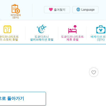
즐겨찾기
Language
예약/예매
(영어)
쿄디즈니리조트
도쿄디즈니
도쿄디즈니리조트
베케이션 패
이 스토리 호텔
셀러브레이션 호텔
제휴 호텔
(영어)
으로 돌아가기