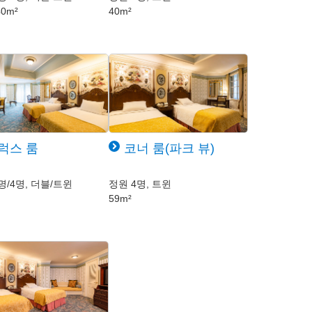
40m²
40m²
럭스 룸
코너 룸(파크 뷰)
명/4명, 더블/트윈
정원 4명, 트윈
59m²