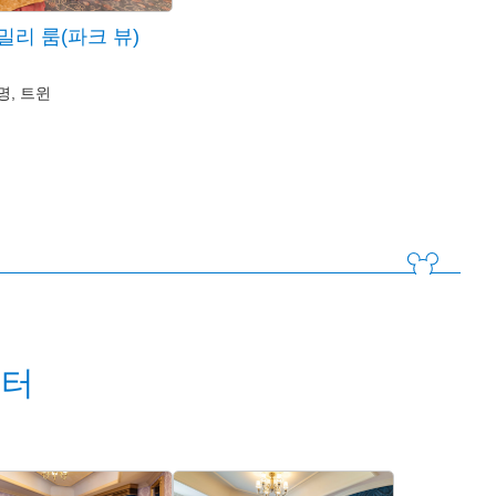
밀리 룸(파크 뷰)
명, 트윈
릭터