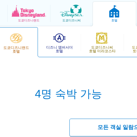
도쿄
디즈니랜드
도쿄
디즈니씨
호텔
디즈니 앰버서더
도쿄디즈니씨
도
도쿄디즈니랜드
호텔
호텔 미라코스타
토
호텔
4명 숙박 가능
모든 객실 일람