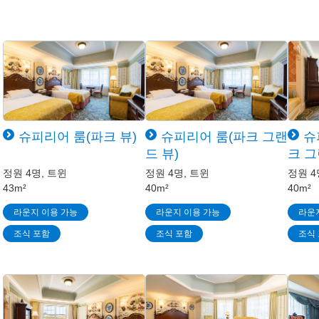
슈피리어 룸(파크 뷰)
슈피리어 룸(파크 그랜
슈
드 뷰)
크 그
정원 4명, 트윈
정원 4명, 트윈
정원 4
43m²
40m²
40m²
라운지 이용 가능
라운지 이용 가능
라운
조식 포함
조식 포함
조식