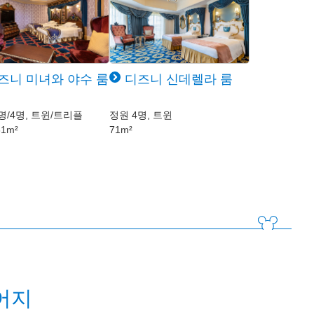
즈니 미녀와 야수 룸
디즈니 신데렐라 룸
명/4명, 트윈/트리플
정원 4명, 트윈
61m²
71m²
어지