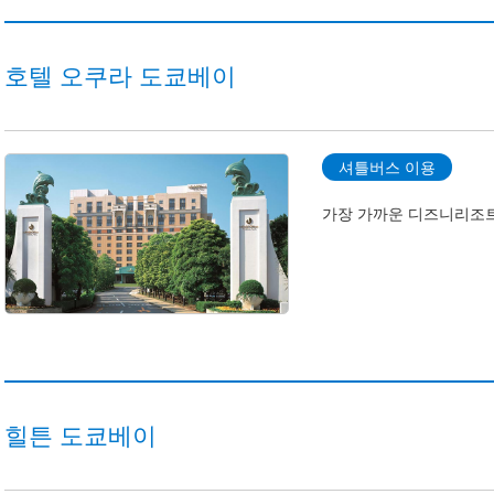
호텔 오쿠라 도쿄베이
셔틀버스 이용
가장 가까운 디즈니리조트
힐튼 도쿄베이