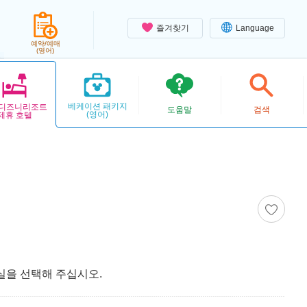
즐겨찾기
Language
예약/예매
(영어)
베케이션 패키지
디즈니리조트
도움말
검색
(영어)
제휴 호텔
텔
실을 선택해 주십시오.