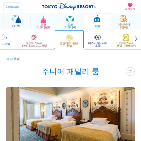
Language
즐겨찾기
도쿄
도쿄
예약/예매
HOME
호텔
디즈니랜드
디즈니씨
(영어)
도쿄디즈니씨
디즈니 앰버서더
도쿄디즈니씨
도쿄디즈니랜드
즈니호텔
판타지 스프링스 호텔
호텔
호텔 미라코스타
호텔
숙박/객실
주니어 패밀리 룸