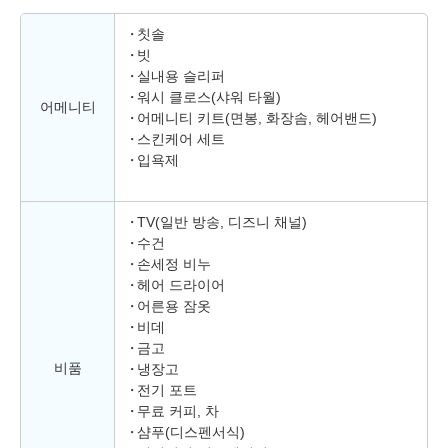
칫솔
빗
실내용 슬리퍼
워시 클로스(샤워 타월)
어메니티
어메니티 키트(면봉, 화장솜, 헤어밴드)
스킨케어 세트
입욕제
TV(일반 방송, 디즈니 채널)
수건
손세정 비누
헤어 드라이어
어른용 잠옷
비데
금고
비품
냉장고
전기 포트
무료 커피, 차
샴푸(디스펜서식)