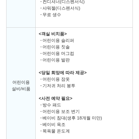
컨디셔너(디스펜서식)
샤워젤(디스펜서식)
무료 생수
<객실 비치품>
어린이용 슬리퍼
어린이용 칫솔
어린이용 머그컵
어린이용 발판
<당일 희망에 따라 제공>
어린이용 잠옷
어린이용
기저귀 처리 봉투
설비/비품
<사전 예약 필요>
방수 패드
어린이용 보조 변기
베이비 침대(생후 18개월 미만)
베이비 욕조
목욕물 온도계