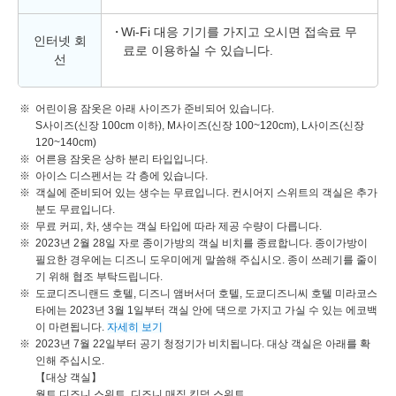
Wi-Fi 대응 기기를 가지고 오시면 접속료 무
인터넷 회
료로 이용하실 수 있습니다.
선
어린이용 잠옷은 아래 사이즈가 준비되어 있습니다.
S사이즈(신장 100cm 이하), M사이즈(신장 100~120cm), L사이즈(신장
120~140cm)
어른용 잠옷은 상하 분리 타입입니다.
아이스 디스펜서는 각 층에 있습니다.
객실에 준비되어 있는 생수는 무료입니다. 컨시어지 스위트의 객실은 추가
분도 무료입니다.
무료 커피, 차, 생수는 객실 타입에 따라 제공 수량이 다릅니다.
2023년 2월 28일 자로 종이가방의 객실 비치를 종료합니다. 종이가방이
필요한 경우에는 디즈니 도우미에게 말씀해 주십시오. 종이 쓰레기를 줄이
기 위해 협조 부탁드립니다.
도쿄디즈니랜드 호텔, 디즈니 앰버서더 호텔, 도쿄디즈니씨 호텔 미라코스
타에는 2023년 3월 1일부터 객실 안에 댁으로 가지고 가실 수 있는 에코백
이 마련됩니다.
자세히 보기
2023년 7월 22일부터 공기 청정기가 비치됩니다. 대상 객실은 아래를 확
인해 주십시오.
【대상 객실】
월트 디즈니 스위트, 디즈니 매직 킹덤 스위트